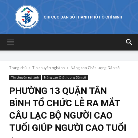
CHI CỤC DÂN SỐ THÀNH PHỐ HỒ CHÍ MINH
Trang chủ
Tin chuyên nghành
Nâng cao Chất lượng Dân số
Tin chuyên nghành
Nâng cao Chất lượng Dân số
PHƯỜNG 13 QUẬN TÂN
BÌNH TỔ CHỨC LỄ RA MẮT
CÂU LẠC BỘ NGƯỜI CAO
TUỔI GIÚP NGƯỜI CAO TUỔI