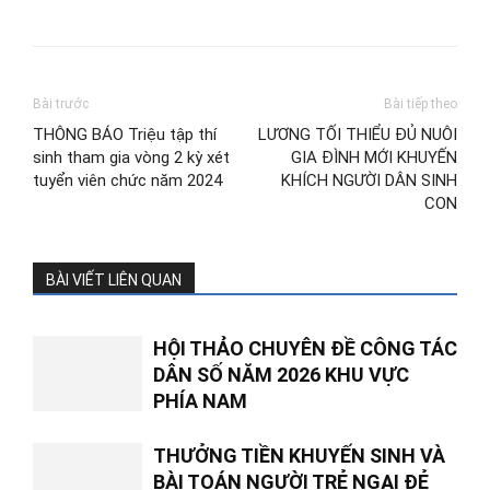
Bài trước
Bài tiếp theo
THÔNG BÁO Triệu tập thí
LƯƠNG TỐI THIỂU ĐỦ NUÔI
sinh tham gia vòng 2 kỳ xét
GIA ĐÌNH MỚI KHUYẾN
tuyển viên chức năm 2024
KHÍCH NGƯỜI DÂN SINH
CON
BÀI VIẾT LIÊN QUAN
HỘI THẢO CHUYÊN ĐỀ CÔNG TÁC
DÂN SỐ NĂM 2026 KHU VỰC
PHÍA NAM
THƯỞNG TIỀN KHUYẾN SINH VÀ
BÀI TOÁN NGƯỜI TRẺ NGẠI ĐẺ