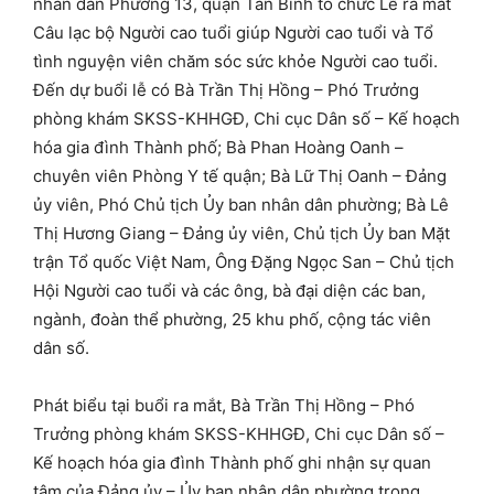
nhân dân Phường 13, quận Tân Bình tổ chức Lễ ra mắt
Câu lạc bộ Người cao tuổi giúp Người cao tuổi và Tổ
tình nguyện viên chăm sóc sức khỏe Người cao tuổi.
Đến dự buổi lễ có Bà Trần Thị Hồng – Phó Trưởng
phòng khám SKSS-KHHGĐ, Chi cục Dân số – Kế hoạch
hóa gia đình Thành phố; Bà Phan Hoàng Oanh –
chuyên viên Phòng Y tế quận; Bà Lữ Thị Oanh – Đảng
ủy viên, Phó Chủ tịch Ủy ban nhân dân phường; Bà Lê
Thị Hương Giang – Đảng ủy viên, Chủ tịch Ủy ban Mặt
trận Tổ quốc Việt Nam, Ông Đặng Ngọc San – Chủ tịch
Hội Người cao tuổi và các ông, bà đại diện các ban,
ngành, đoàn thể phường, 25 khu phố, cộng tác viên
dân số.
Phát biểu tại buổi ra mắt, Bà Trần Thị Hồng – Phó
Trưởng phòng khám SKSS-KHHGĐ, Chi cục Dân số –
Kế hoạch hóa gia đình Thành phố ghi nhận sự quan
tâm của Đảng ủy – Ủy ban nhân dân phường trong