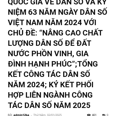
QUỐC GIA VỀ DÂN SỐ VÀ KỶ
NIỆM 63 NĂM NGÀY DÂN SỐ
VIỆT NAM NĂM 2024 VỚI
CHỦ ĐỀ: “NÂNG CAO CHẤT
LƯỢNG DÂN SỐ ĐỂ ĐẤT
NƯỚC PHỒN VINH, GIA
ĐÌNH HẠNH PHÚC”;TỔNG
KẾT CÔNG TÁC DÂN SỐ
NĂM 2024; KÝ KẾT PHỐI
HỢP LIÊN NGÀNH CÔNG
TÁC DÂN SỐ NĂM 2025
Bởi
admin12ba
-
Thứ Năm, 02/01/2025
401
0