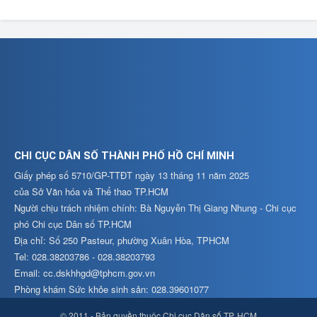
CHI CỤC DÂN SỐ THÀNH PHỐ HỒ CHÍ MINH
Giấy phép số 5710/GP-TTĐT ngày 13 tháng 11 năm 2025
của Sở Văn hóa và Thể thao TP.HCM
Người chịu trách nhiệm chính: Bà Nguyễn Thị Giang Nhung - Chi cục
phó Chi cục Dân số TP.HCM
Địa chỉ: Số 250 Pasteur, phường Xuân Hòa, TPHCM
Tel: 028.38203786 - 028.38203793
Email: cc.dskhhgd@tphcm.gov.vn
Phòng khám Sức khỏe sinh sản: 028.39601077
© 2011 - Bản quyền thuộc Chi cục Dân số TP. HCM