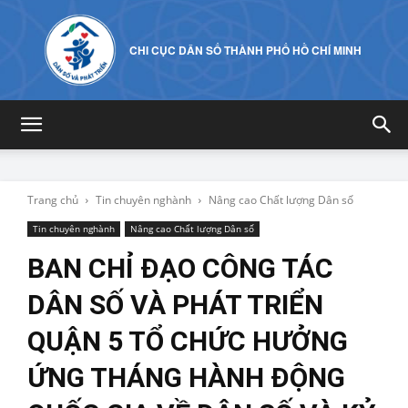
CHI CỤC DÂN SỐ THÀNH PHỐ HỒ CHÍ MINH
Trang chủ
Tin chuyên nghành
Nâng cao Chất lượng Dân số
Tin chuyên nghành
Nâng cao Chất lượng Dân số
BAN CHỈ ĐẠO CÔNG TÁC
DÂN SỐ VÀ PHÁT TRIỂN
QUẬN 5 TỔ CHỨC HƯỞNG
ỨNG THÁNG HÀNH ĐỘNG