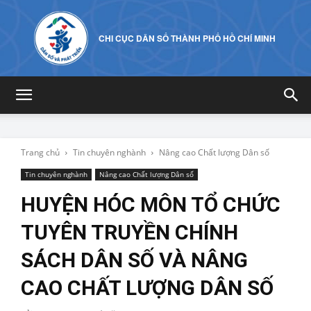
CHI CỤC DÂN SỐ THÀNH PHỐ HỒ CHÍ MINH
Trang chủ
Tin chuyên nghành
Nâng cao Chất lượng Dân số
Tin chuyên nghành
Nâng cao Chất lượng Dân số
HUYỆN HÓC MÔN TỔ CHỨC
TUYÊN TRUYỀN CHÍNH
SÁCH DÂN SỐ VÀ NÂNG
CAO CHẤT LƯỢNG DÂN SỐ