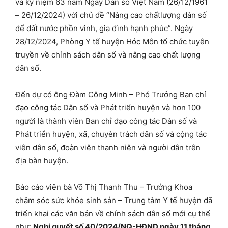
và kỷ niệm 63 năm Ngày Dân số Việt Nam (26/12/1961
– 26/12/2024) với chủ đề “Nâng cao chấtlượng dân số
để đất nước phồn vinh, gia đình hạnh phúc”. Ngày
28/12/2024, Phòng Y tế huyện Hóc Môn tổ chức tuyên
truyền về chính sách dân số và nâng cao chất lượng
dân số.
Đến dự có ông Đàm Công Minh – Phó Trưởng Ban chỉ
đạo công tác Dân số và Phát triển huyện và hơn 100
người là thành viên Ban chỉ đạo công tác Dân số và
Phát triển huyện, xã, chuyên trách dân số và cộng tác
viên dân số, đoàn viên thanh niên và người dân trên
địa bàn huyện.
Báo cáo viên bà Võ Thị Thanh Thu – Trưởng Khoa
chăm sóc sức khỏe sinh sản – Trung tâm Y tế huyện đã
triển khai các văn bản về chính sách dân số mới cụ thể
như:
Nghị quyết số 40/2024/NQ-HĐND ngày 11 tháng