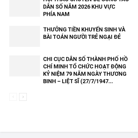
DÂN SỐ NĂM 2026 KHU VỰC
PHÍA NAM
THƯỞNG TIỀN KHUYẾN SINH VÀ
BÀI TOÁN NGƯỜI TRẺ NGẠI ĐẺ
CHI CỤC DÂN SỐ THÀNH PHỐ HỒ
CHÍ MINH TỔ CHỨC HOẠT ĐỘNG
KỶ NIỆM 79 NĂM NGÀY THƯƠNG
BINH – LIỆT SĨ (27/7/1947...