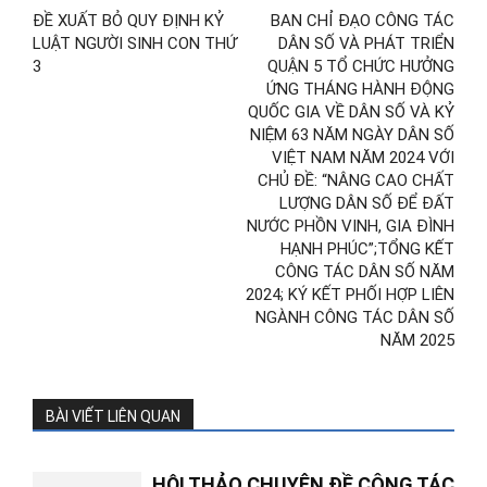
ĐỀ XUẤT BỎ QUY ĐỊNH KỶ
BAN CHỈ ĐẠO CÔNG TÁC
LUẬT NGƯỜI SINH CON THỨ
DÂN SỐ VÀ PHÁT TRIỂN
3
QUẬN 5 TỔ CHỨC HƯỞNG
ỨNG THÁNG HÀNH ĐỘNG
QUỐC GIA VỀ DÂN SỐ VÀ KỶ
NIỆM 63 NĂM NGÀY DÂN SỐ
VIỆT NAM NĂM 2024 VỚI
CHỦ ĐỀ: “NÂNG CAO CHẤT
LƯỢNG DÂN SỐ ĐỂ ĐẤT
NƯỚC PHỒN VINH, GIA ĐÌNH
HẠNH PHÚC”;TỔNG KẾT
CÔNG TÁC DÂN SỐ NĂM
2024; KÝ KẾT PHỐI HỢP LIÊN
NGÀNH CÔNG TÁC DÂN SỐ
NĂM 2025
BÀI VIẾT LIÊN QUAN
HỘI THẢO CHUYÊN ĐỀ CÔNG TÁC