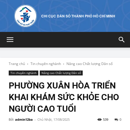
CHI CỤC DÂN SỐ THÀNH PHỐ HỒ CHÍ MINH
Trang chủ
Tin chuyên nghành
Nâng cao Chất lượng Dân số
Tin chuyên nghành
Nâng cao Chất lượng Dân số
PHƯỜNG XUÂN HÒA TRIỂN
KHAI KHÁM SỨC KHỎE CHO
NGƯỜI CAO TUỔI
Bởi
admin12ba
-
Chủ Nhật, 17/08/2025
539
0