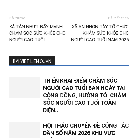
Bài trước
Bài tiếp theo
XÃ TÂN NHỰT ĐẨY MẠNH
XÃ AN NHƠN TÂY TỔ CHỨC
CHĂM SÓC SỨC KHỎE CHO
KHÁM SỨC KHỎE CHO
NGƯỜI CAO TUỔI
NGƯỜI CAO TUỔI NĂM 2025
BÀI VIẾT LIÊN QUAN
TRIỂN KHAI ĐIỂM CHĂM SÓC
NGƯỜI CAO TUỔI BAN NGÀY TẠI
CỘNG ĐỒNG, HƯỚNG TỚI CHĂM
SÓC NGƯỜI CAO TUỔI TOÀN
DIỆN...
HỘI THẢO CHUYÊN ĐỀ CÔNG TÁC
DÂN SỐ NĂM 2026 KHU VỰC