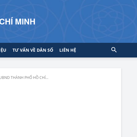
CHÍ MINH
IỆU
TƯ VẤN VỀ DÂN SỐ
LIÊN HỆ
UBND THÀNH PHỐ HỒ CHÍ...