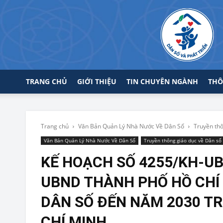
TRANG CHỦ
GIỚI THIỆU
TIN CHUYÊN NGÀNH
THÔ
Trang chủ
Văn Bản Quản Lý Nhà Nước Về Dân Số
Truyền thô
Văn Bản Quản Lý Nhà Nước Về Dân Số
Truyền thông giáo dục về Dân số
KẾ HOẠCH SỐ 4255/KH-UB
UBND THÀNH PHỐ HỒ CHÍ
DÂN SỐ ĐẾN NĂM 2030 T
CHÍ MINH