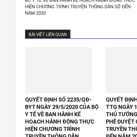
BỘ Y TẾ VỀ BAN HÀNH KẾ HOẠCH HÀNH ĐỘNG THỰC
HIỆN CHƯƠNG TRÌNH TRUYỀN THÔNG DÂN SỐ ĐẾN
NĂM 2020
BÀI VIẾT LIÊN QUAN
QUYẾT ĐỊNH SỐ 2235/QĐ-
QUYẾT ĐỊNH
BYT NGÀY 29/5/2020 CỦA BỘ
TTG NGÀY 1
Y TẾ VỀ BAN HÀNH KẾ
THỦ TƯỚNG
HOẠCH HÀNH ĐỘNG THỰC
PHÊ DUYỆT
HIỆN CHƯƠNG TRÌNH
TRUYỀN TH
TRUYỀN THÔNG DÂN...
ĐẾN NĂM 2