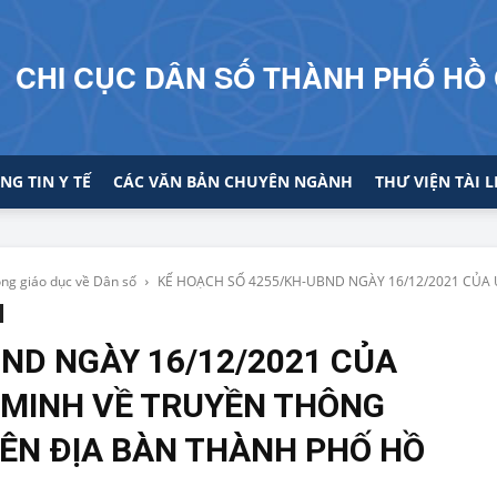
CHI CỤC DÂN SỐ THÀNH PHỐ HỒ 
NG TIN Y TẾ
CÁC VĂN BẢN CHUYÊN NGÀNH
THƯ VIỆN TÀI L
ng giáo dục về Dân số
KẾ HOẠCH SỐ 4255/KH-UBND NGÀY 16/12/2021 CỦA 
ND NGÀY 16/12/2021 CỦA
 MINH VỀ TRUYỀN THÔNG
RÊN ĐỊA BÀN THÀNH PHỐ HỒ