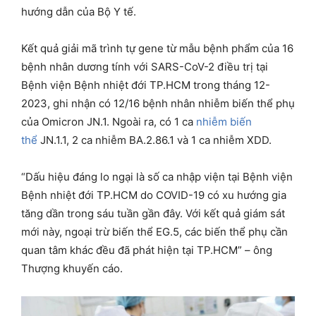
hướng dẫn của Bộ Y tế.
Kết quả giải mã trình tự gene từ mẫu bệnh phẩm của 16
bệnh nhân dương tính với SARS-CoV-2 điều trị tại
Bệnh viện Bệnh nhiệt đới TP.HCM trong tháng 12-
2023, ghi nhận có 12/16 bệnh nhân nhiễm biến thể phụ
của Omicron JN.1. Ngoài ra, có 1 ca
nhiễm biến
thể
JN.1.1, 2 ca nhiễm BA.2.86.1 và 1 ca nhiễm XDD.
“Dấu hiệu đáng lo ngại là số ca nhập viện tại Bệnh viện
Bệnh nhiệt đới TP.HCM do COVID-19 có xu hướng gia
tăng dần trong sáu tuần gần đây. Với kết quả giám sát
mới này, ngoại trừ biến thể EG.5, các biến thể phụ cần
quan tâm khác đều đã phát hiện tại TP.HCM” – ông
Thượng khuyến cáo.