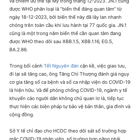
và chiếm ưu thế tại Mỹ trong tháng 12-2023. JN.1 cũng
được WHO phân loại là “biến thể đáng quan tâm” từ
ngày 18-12-2023, bởi biến thể này đã lây lan nhanh
chóng trên toàn cầu khi lưu hành tại 77 quốc gia. JN.1
cũng là một trong năm biến thể cần quan tâm đang
được WHO theo dõi sau XBB.1.5, XBB.1.16, EG.5,
BA.2.86.
Trong bối cảnh
Tết Nguyên đán
cận kề, việc giao lưu,
đi lại sẽ tăng cao, ông Tăng Chí Thượng đánh giá nguy
cơ gia tăng số ca bệnh và số ca nhập viện do COVID-19
là hiện hữu. Và để phòng chống COVID-19, ngành y tế
khuyến cáo người dân không chủ quan lơ là, tiếp tục
thực hiện các biện pháp tự bảo vệ bản thân, gia đình và
cộng đồng.
Sở Y tế chỉ đạo cho HCDC theo dõi sát số trường hợp
mắc COVID-19 nhập viện, số trường hợp nặng phải