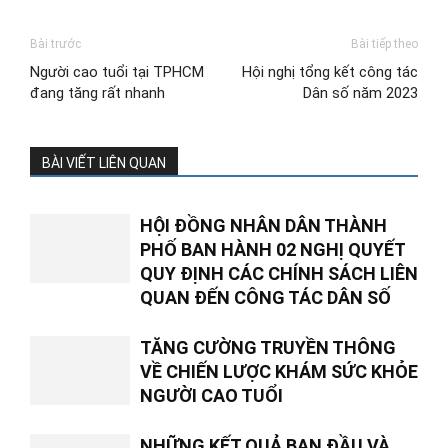
Bài trước
Bài tiếp theo
Người cao tuổi tại TPHCM
Hội nghị tổng kết công tác
đang tăng rất nhanh
Dân số năm 2023
BÀI VIẾT LIÊN QUAN
HỘI ĐỒNG NHÂN DÂN THÀNH
PHỐ BAN HÀNH 02 NGHỊ QUYẾT
QUY ĐỊNH CÁC CHÍNH SÁCH LIÊN
QUAN ĐẾN CÔNG TÁC DÂN SỐ
TĂNG CƯỜNG TRUYỀN THÔNG
VỀ CHIẾN LƯỢC KHÁM SỨC KHỎE
NGƯỜI CAO TUỔI
NHỮNG KẾT QUẢ BAN ĐẦU VÀ