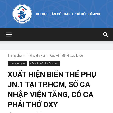
CHI CỤC DÂN SỐ THÀNH PHỐ HỒ CHÍ MINH
Trang chủ
Thông tin y tế
Các vấn đề về sức khỏe
Thông tin y tế
Các vấn đề về sức khỏe
XUẤT HIỆN BIẾN THỂ PHỤ
JN.1 TẠI TP.HCM, SỐ CA
NHẬP VIỆN TĂNG, CÓ CA
PHẢI THỞ OXY