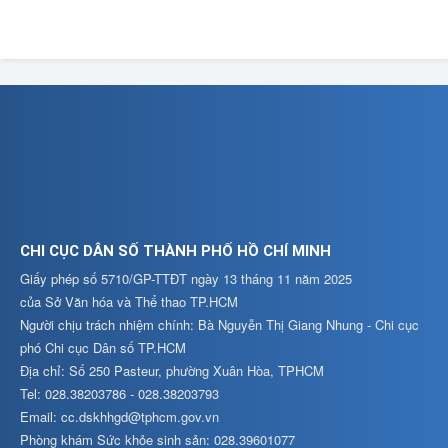
CHI CỤC DÂN SỐ THÀNH PHỐ HỒ CHÍ MINH
Giấy phép số 5710/GP-TTĐT ngày 13 tháng 11 năm 2025
của Sở Văn hóa và Thể thao TP.HCM
Người chịu trách nhiệm chính: Bà Nguyễn Thị Giang Nhung - Chi cục
phó Chi cục Dân số TP.HCM
Địa chỉ: Số 250 Pasteur, phường Xuân Hòa, TPHCM
Tel: 028.38203786 - 028.38203793
Email: cc.dskhhgd@tphcm.gov.vn
Phòng khám Sức khỏe sinh sản: 028.39601077