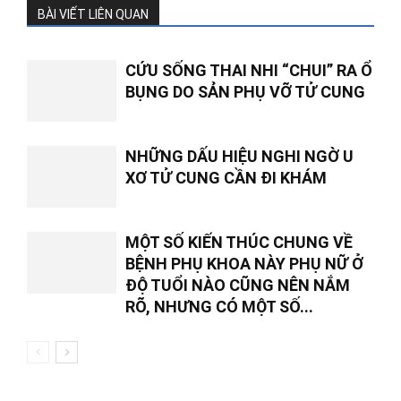
BÀI VIẾT LIÊN QUAN
CỨU SỐNG THAI NHI “CHUI” RA Ổ
BỤNG DO SẢN PHỤ VỠ TỬ CUNG
NHỮNG DẤU HIỆU NGHI NGỜ U
XƠ TỬ CUNG CẦN ĐI KHÁM
MỘT SỐ KIẾN THÚC CHUNG VỀ
BỆNH PHỤ KHOA NÀY PHỤ NỮ Ở
ĐỘ TUỔI NÀO CŨNG NÊN NẮM
RÕ, NHƯNG CÓ MỘT SỐ...