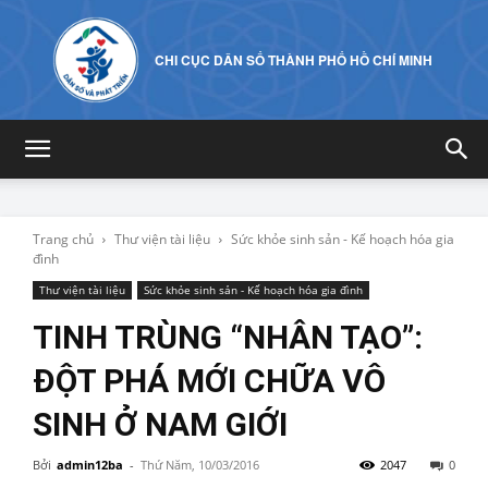
CHI CỤC DÂN SỐ THÀNH PHỐ HỒ CHÍ MINH
Trang chủ
Thư viện tài liệu
Sức khỏe sinh sản - Kế hoạch hóa gia
đình
Thư viện tài liệu
Sức khỏe sinh sản - Kế hoạch hóa gia đình
TINH TRÙNG “NHÂN TẠO”:
ĐỘT PHÁ MỚI CHỮA VÔ
SINH Ở NAM GIỚI
Bởi
admin12ba
-
Thứ Năm, 10/03/2016
2047
0