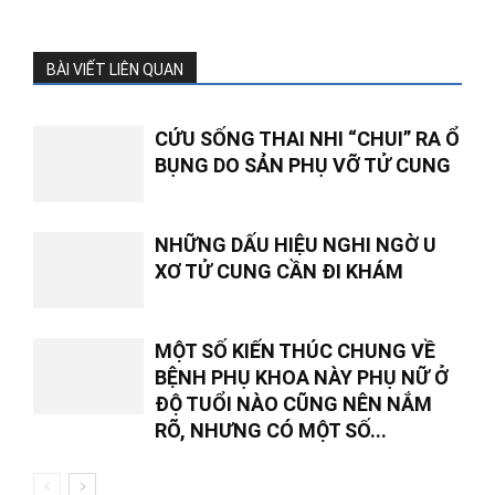
BÀI VIẾT LIÊN QUAN
CỨU SỐNG THAI NHI “CHUI” RA Ổ
BỤNG DO SẢN PHỤ VỠ TỬ CUNG
NHỮNG DẤU HIỆU NGHI NGỜ U
XƠ TỬ CUNG CẦN ĐI KHÁM
MỘT SỐ KIẾN THÚC CHUNG VỀ
BỆNH PHỤ KHOA NÀY PHỤ NỮ Ở
ĐỘ TUỔI NÀO CŨNG NÊN NẮM
RÕ, NHƯNG CÓ MỘT SỐ...