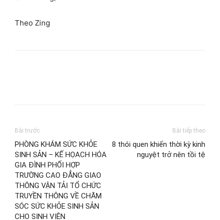
Theo Zing
Bài trước
Bài tiếp theo
PHÒNG KHÁM SỨC KHỎE
8 thói quen khiến thời kỳ kinh
SINH SẢN – KẾ HỌACH HÓA
nguyệt trở nên tồi tệ
GIA ĐÌNH PHỐI HỢP
TRƯỜNG CAO ĐẲNG GIAO
THÔNG VẬN TẢI TỔ CHỨC
TRUYỀN THÔNG VỀ CHĂM
SÓC SỨC KHỎE SINH SẢN
CHO SINH VIÊN