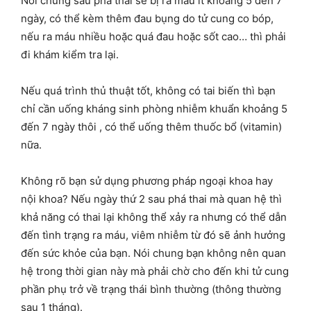
Nói chung sau phá thai sẽ bị ra máu ít khoảng 5 đến 7
ngày, có thể kèm thêm đau bụng do tử cung co bóp,
nếu ra máu nhiều hoặc quá đau hoặc sốt cao… thì phải
đi khám kiểm tra lại.
Nếu quá trình thủ thuật tốt, không có tai biến thì bạn
chỉ cần uống kháng sinh phòng nhiễm khuẩn khoảng 5
đến 7 ngày thôi , có thể uống thêm thuốc bổ (vitamin)
nữa.
Không rõ bạn sử dụng phương pháp ngoại khoa hay
nội khoa? Nếu ngày thứ 2 sau phá thai mà quan hệ thì
khả năng có thai lại không thể xảy ra nhưng có thể dẫn
đến tình trạng ra máu, viêm nhiễm từ đó sẽ ảnh hưởng
đến sức khỏe của bạn. Nói chung bạn không nên quan
hệ trong thời gian này mà phải chờ cho đến khi tử cung
phần phụ trở về trạng thái bình thường (thông thường
sau 1 tháng).