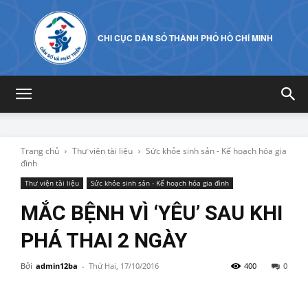
CHI CỤC DÂN SỐ THÀNH PHỐ HỒ CHÍ MINH
Trang chủ
Thư viện tài liệu
Sức khỏe sinh sản - Kế hoạch hóa gia
đình
Thư viện tài liệu
Sức khỏe sinh sản - Kế hoạch hóa gia đình
MẮC BỆNH VÌ ‘YÊU’ SAU KHI
PHÁ THAI 2 NGÀY
Bởi
admin12ba
-
Thứ Hai, 17/10/2016
400
0