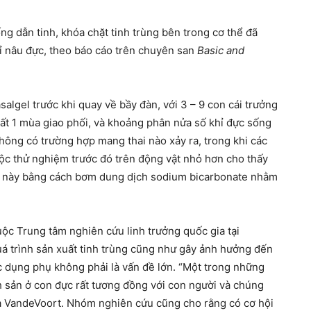
ng dẫn tinh, khóa chặt tinh trùng bên trong cơ thể đã
ỉ nâu đực, theo báo cáo trên chuyên san
Basic and
algel trước khi quay về bầy đàn, với 3 – 9 con cái trưởng
hất 1 mùa giao phối, và khoảng phân nửa số khỉ đực sống
không có trường hợp mang thai nào xảy ra, trong khi các
ộc thử nghiệm trước đó trên động vật nhỏ hơn cho thấy
áp này bằng cách bơm dung dịch sodium bicarbonate nhằm
c Trung tâm nghiên cứu linh trưởng quốc gia tại
uá trình sản xuất tinh trùng cũng như gây ảnh hưởng đến
c dụng phụ không phải là vấn đề lớn. “Một trong những
nh sản ở con đực rất tương đồng với con người và chúng
bà VandeVoort. Nhóm nghiên cứu cũng cho rằng có cơ hội