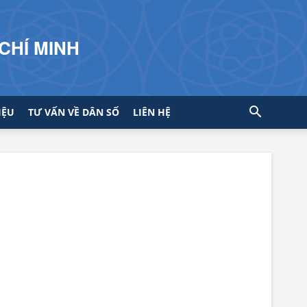
CHÍ MINH
IỆU
TƯ VẤN VỀ DÂN SỐ
LIÊN HỆ