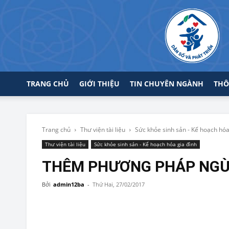
TRANG CHỦ
GIỚI THIỆU
TIN CHUYÊN NGÀNH
THÔ
Trang chủ
Thư viện tài liệu
Sức khỏe sinh sản - Kế hoạch hóa
Thư viện tài liệu
Sức khỏe sinh sản - Kế hoạch hóa gia đình
THÊM PHƯƠNG PHÁP NGỪA
Bởi
admin12ba
-
Thứ Hai, 27/02/2017