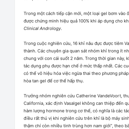
Trong một cách tiếp cận mới, một loại gel bơm vào ố
được chứng minh hiệu quả 100% khi áp dụng cho kh
Clinical Andrology
.
Trong cuộc nghiên cứu, 16 khỉ nâu đực được tiêm Vas
thành. Các chuyên gia quan sát nhóm khỉ trong ít n
chung với con cái suốt 2 năm. Trong thời gian này, 
tác dụng phụ được hạn chế ở mức thấp nhất. Các cu
có thể vô hiệu hóa việc ngừa thai theo phương ph
hòa tan gel để cơ thể hấp thụ.
Trưởng nhóm nghiên cứu Catherine VandeVoort, thuộ
California, xác định Vasalgel không can thiệp đến q
hàm lượng hormone trong cơ thể, có nghĩa là các tá
điều rất thú vị khi nghiên cứu trên khỉ là bộ máy si
thậm chí còn nhiều tinh trùng hơn nam giới”, theo 