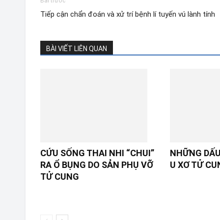
Bài trước
Tiếp cận chẩn đoán và xử trí bệnh lí tuyến vú lành tính
BÀI VIẾT LIÊN QUAN
CỨU SỐNG THAI NHI “CHUI”
NHỮNG DẤU
RA Ổ BỤNG DO SẢN PHỤ VỠ
U XƠ TỬ CU
TỬ CUNG