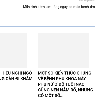
Bài tiếp theo
Mãn kinh sớm làm tăng nguy cơ mắc bệnh tim
 HIỆU NGHI NGỜ
MỘT SỐ KIẾN THÚC CHUNG
NG CẦN ĐI KHÁM
VỀ BỆNH PHỤ KHOA NÀY
PHỤ NỮ Ở ĐỘ TUỔI NÀO
CŨNG NÊN NẮM RÕ, NHƯNG
CÓ MỘT SỐ...