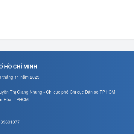
Ố HỒ CHÍ MINH
3 tháng 11 năm 2025
M
guyễn Thị Giang Nhung - Chi cục phó Chi cục Dân số TP.HCM
uân Hòa, TPHCM
8.39601077