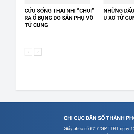
CỨU SỐNG THAI NHI “CHUI”
NHỮNG DẤU
RA Ổ BỤNG DO SẢN PHỤ VỠ
U XƠ TỬ CU
TỬ CUNG
CHI CỤC DÂN SỐ THÀNH PH
Giấy phép số 5710/GP-TTĐT ngày 1