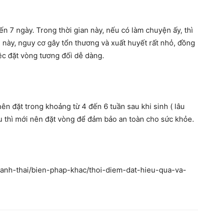
ến 7 ngày. Trong thời gian này, nếu có làm chuyện ấy, thì
 này, nguy cơ gây tổn thương và xuất huyết rất nhỏ, đồng
ệc đặt vòng tương đối dễ dàng.
nên đặt trong khoảng từ 4 đến 6 tuần sau khi sinh ( lâu
au thì mới nên đặt vòng để đảm bảo an toàn cho sức khỏe.
ranh-thai/bien-phap-khac/thoi-diem-dat-hieu-qua-va-