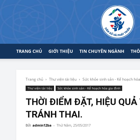
TRANG CHỦ
GIỚI THIỆU
TIN CHUYÊN NGÀNH
THÔ
Trang chủ
Thư viện tài liệu
Sức khỏe sinh sản - Kế hoạch hóa
Thư viện tài liệu
Sức khỏe sinh sản - Kế hoạch hóa gia đình
THỜI ĐIỂM ĐẶT, HIỆU QU
TRÁNH THAI.
Bởi
admin12ba
-
Thứ Năm, 25/05/2017