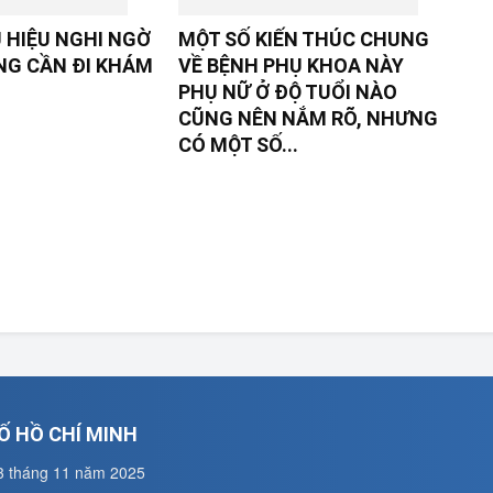
 HIỆU NGHI NGỜ
MỘT SỐ KIẾN THÚC CHUNG
NG CẦN ĐI KHÁM
VỀ BỆNH PHỤ KHOA NÀY
PHỤ NỮ Ở ĐỘ TUỔI NÀO
CŨNG NÊN NẮM RÕ, NHƯNG
CÓ MỘT SỐ...
Ố HỒ CHÍ MINH
3 tháng 11 năm 2025