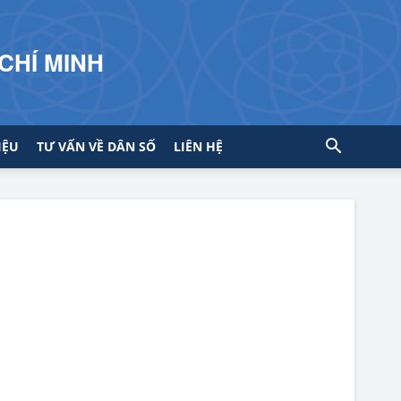
CHÍ MINH
IỆU
TƯ VẤN VỀ DÂN SỐ
LIÊN HỆ