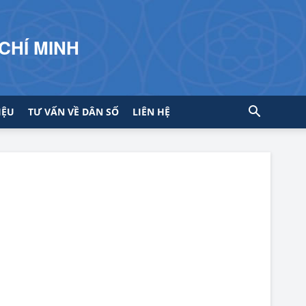
CHÍ MINH
IỆU
TƯ VẤN VỀ DÂN SỐ
LIÊN HỆ