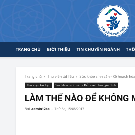
TRANG CHỦ
GIỚI THIỆU
TIN CHUYÊN NGÀNH
THÔ
Trang chủ
Thư viện tài liệu
Sức khỏe sinh sản - Kế hoạch hóa
Thư viện tài liệu
Sức khỏe sinh sản - Kế hoạch hóa gia đình
LÀM THẾ NÀO ĐỂ KHÔNG 
Bởi
admin12ba
-
Thứ Ba, 15/08/2017