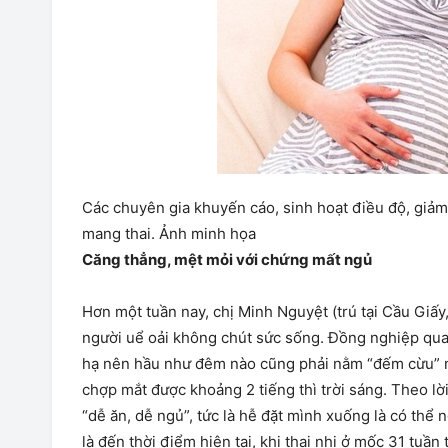
Các chuyên gia khuyến cáo, sinh hoạt điều độ, giảm 
mang thai. Ảnh minh họa
Căng thẳng, mệt mỏi với chứng mất ngủ
Hơn một tuần nay, chị Minh Nguyệt (trú tại Cầu Giấy
người uể oải không chút sức sống. Đồng nghiệp qua
hạ nên hầu như đêm nào cũng phải nằm “đếm cừu” m
chợp mắt được khoảng 2 tiếng thì trời sáng. Theo lời
“dễ ăn, dễ ngủ”, tức là hễ đặt mình xuống là có thể
là đến thời điểm hiện tại, khi thai nhi ở mốc 31 tuần