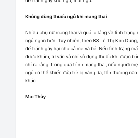
để tránh gây khó ngủ, mất ngủ.
Không dùng thuốc ngủ khi mang thai
Nhiều phụ nữ mang thai vì quá lo lắng về tình trạng 
ngủ ngon hơn. Tuy nhiên, theo BS Lê Thị Kim Dung, 
để tránh gây hại cho cả mẹ và bé. Nếu tình trạng mấ
được khám, tư vấn và chỉ sử dụng thuốc khi được bác
chỉ ra rằng, trong quá trình mang thai, nếu người m
ngủ có thể khiến đứa trẻ bị vàng da, tổn thương não 
khác.
Mai Thùy