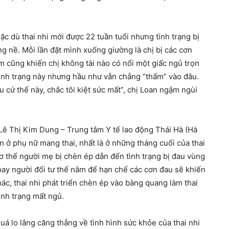
c dù thai nhi mới được 22 tuần tuổi nhưng tình trạng bị
g nề. Mỗi lần đặt mình xuống giường là chị bị các cơn
m cũng khiến chị không tài nào có nổi một giấc ngủ trọn
tình trạng này nhưng hầu như vẫn chẳng “thấm” vào đâu.
cứ thế này, chắc tôi kiệt sức mất”, chị Loan ngậm ngùi
 Lê Thị Kim Dung – Trung tâm Y tế lao động Thái Hà (Hà
n ở phụ nữ mang thai, nhất là ở những tháng cuối của thai
cơ thể người mẹ bị chèn ép dẫn đến tình trạng bị đau vùng
ay người đổi tư thế nằm để hạn chế các cơn đau sẽ khiến
ác, thai nhi phát triển chèn ép vào bàng quang làm thai
ình trạng mất ngủ.
uá lo lắng căng thẳng về tình hình sức khỏe của thai nhi