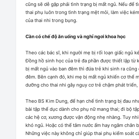
cũng sẽ dễ gặp phải tình trạng bị mất ngủ. Nếu để 
thai phụ luôn trong tình trạng mệt mỏi, làm việc k
của thai nhi trong bụng.
Cần có chế độ ăn uống và nghỉ ngơi khoa học
Theo các bác sĩ, khi người mẹ bị rối loạn giấc ngủ k
Đồng hồ sinh học của trẻ đa phần được thiết lập từ
bị mất ngủ vào ban đêm thì đứa trẻ khi sinh ra cũn
đêm. Bên cạnh đó, khi mẹ bị mất ngủ khiến cơ thể 
dưỡng cho thai nhi gây nguy cơ trẻ chậm phát triển, 
Theo BS Kim Dung, để hạn chế tình trạng bị đau nhức
bài tập thể dục dành cho phụ nữ mang thai; đi bộ tậ
các hệ cơ, xương được vận động nhẹ nhàng. Tuy nhiê
khó ngủ. Hoặc có thể tắm nước ấm hay ngâm chân bằ
Những việc này không chỉ giúp thai phụ kiểm soát câ