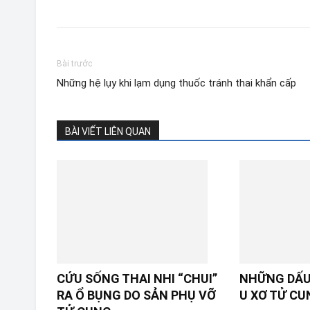
Bài trước
Những hệ lụy khi lạm dụng thuốc tránh thai khẩn cấp
BÀI VIẾT LIÊN QUAN
CỨU SỐNG THAI NHI “CHUI”
NHỮNG DẤU
RA Ổ BỤNG DO SẢN PHỤ VỠ
U XƠ TỬ CU