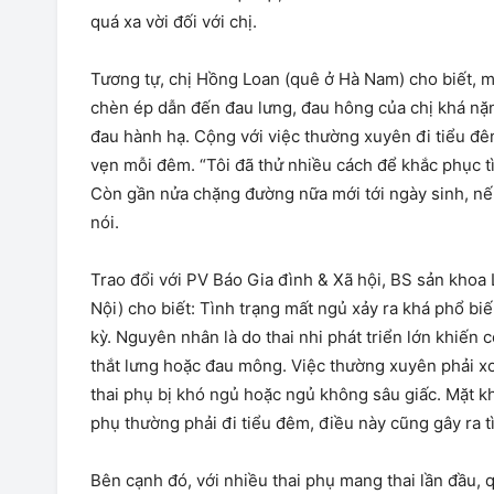
quá xa vời đối với chị.
Tương tự, chị Hồng Loan (quê ở Hà Nam) cho biết, mặ
chèn ép dẫn đến đau lưng, đau hông của chị khá nặn
đau hành hạ. Cộng với việc thường xuyên đi tiểu đê
vẹn mỗi đêm. “Tôi đã thử nhiều cách để khắc phục 
Còn gần nửa chặng đường nữa mới tới ngày sinh, nếu 
nói.
Trao đổi với PV Báo Gia đình & Xã hội, BS sản khoa
Nội) cho biết: Tình trạng mất ngủ xảy ra khá phổ biế
kỳ. Nguyên nhân là do thai nhi phát triển lớn khiến 
thắt lưng hoặc đau mông. Việc thường xuyên phải xo
thai phụ bị khó ngủ hoặc ngủ không sâu giấc. Mặt kh
phụ thường phải đi tiểu đêm, điều này cũng gây ra t
Bên cạnh đó, với nhiều thai phụ mang thai lần đầu, q