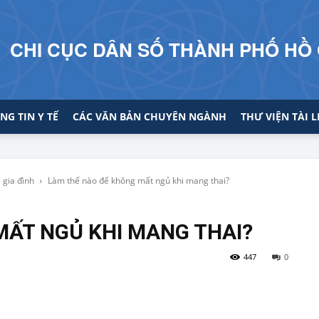
CHI CỤC DÂN SỐ THÀNH PHỐ HỒ 
NG TIN Y TẾ
CÁC VĂN BẢN CHUYÊN NGÀNH
THƯ VIỆN TÀI L
 gia đình
Làm thế nào để không mất ngủ khi mang thai?
MẤT NGỦ KHI MANG THAI?
447
0