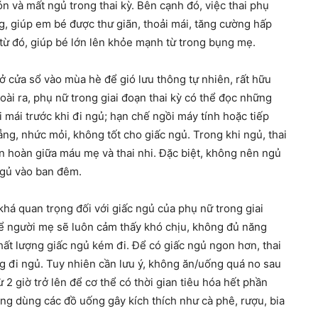
n và mất ngủ trong thai kỳ. Bên cạnh đó, việc thai phụ
ng, giúp em bé được thư giãn, thoải mái, tăng cường hấp
, từ đó, giúp bé lớn lên khỏe mạnh từ trong bụng mẹ.
 cửa sổ vào mùa hè để gió lưu thông tự nhiên, rất hữu
oài ra, phụ nữ trong giai đoạn thai kỳ có thể đọc những
ải mái trước khi đi ngủ; hạn chế ngồi máy tính hoặc tiếp
hẳng, nhức mỏi, không tốt cho giấc ngủ. Trong khi ngủ, thai
n hoàn giữa máu mẹ và thai nhi. Đặc biệt, không nên ngủ
ngủ vào ban đêm.
á quan trọng đối với giấc ngủ của phụ nữ trong giai
thể người mẹ sẽ luôn cảm thấy khó chịu, không đủ năng
hất lượng giấc ngủ kém đi. Để có giấc ngủ ngon hơn, thai
g đi ngủ. Tuy nhiên cần lưu ý, không ăn/uống quá no sau
ừ 2 giờ trở lên để cơ thể có thời gian tiêu hóa hết phần
ng dùng các đồ uống gây kích thích như cà phê, rượu, bia