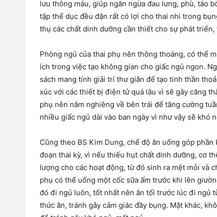
lưu thông máu, giúp ngăn ngừa đau lưng, phù, táo bó
tập thể dục đều đặn rất có lợi cho thai nhi trong bụ
thụ các chất dinh dưỡng cần thiết cho sự phát triển
Phòng ngủ của thai phụ nên thông thoáng, có thể mở
ích trong việc tạo không gian cho giấc ngủ ngon. Ng
sách mang tính giải trí thư giãn để tạo tinh thần tho
xúc với các thiết bị điện tử quá lâu vì sẽ gây căng t
phụ nên nằm nghiêng về bên trái để tăng cường tuầ
nhiều giấc ngủ dài vào ban ngày vì như vậy sẽ khó 
Cũng theo BS Kim Dung, chế độ ăn uống góp phần kh
đoạn thai kỳ, vì nếu thiếu hụt chất dinh dưỡng, cơ 
lượng cho các hoạt động, từ đó sinh ra mệt mỏi và c
phụ có thể uống một cốc sữa ấm trước khi lên giườn
đó đi ngủ luôn, tốt nhất nên ăn tối trước lúc đi ngủ t
thức ăn, tránh gây cảm giác đầy bụng. Mặt khác, khô