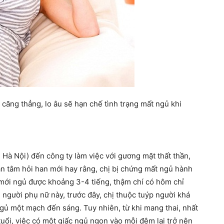
căng thẳng, lo âu sẽ hạn chế tình trạng mất ngủ khi
, Hà Nội) đến công ty làm việc với gương mặt thất thần,
n tâm hỏi han mới hay rằng, chị bị chứng mất ngủ hành
ới ngủ được khoảng 3-4 tiếng, thậm chí có hôm chỉ
 người phụ nữ này, trước đây, chị thuộc tuýp người khá
 ngủ một mạch đến sáng. Tuy nhiên, từ khi mang thai, nhất
 tuổi, việc có một giấc ngủ ngon vào mỗi đêm lại trở nên