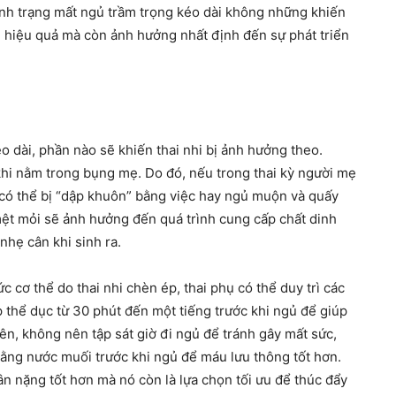
tình trạng mất ngủ trầm trọng kéo dài không những khiến
ém hiệu quả mà còn ảnh hưởng nhất định đến sự phát triển
éo dài, phần nào sẽ khiến thai nhi bị ảnh hưởng theo.
 khi nằm trong bụng mẹ. Do đó, nếu trong thai kỳ người mẹ
g có thể bị “dập khuôn” bằng việc hay ngủ muộn và quấy
mệt mỏi sẽ ảnh hưởng đến quá trình cung cấp chất dinh
nhẹ cân khi sinh ra.
 cơ thể do thai nhi chèn ép, thai phụ có thể duy trì các
p thể dục từ 30 phút đến một tiếng trước khi ngủ để giúp
n, không nên tập sát giờ đi ngủ để tránh gây mất sức,
ng nước muối trước khi ngủ để máu lưu thông tốt hơn.
n nặng tốt hơn mà nó còn là lựa chọn tối ưu để thúc đẩy