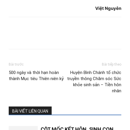
Việt Nguyễn
Bài trước
Bài tiếp theo
500 ngày và thời hạn hoàn
Huyện Bình Chánh tổ chức
thành Mục tiêu Thiên niên kỷ
truyền thông Chăm sóc Sức
khỏe sinh sản – Tiền hôn
nhân
BÀI VIẾT LIÊN QUAN
CỘT MỐC KẾT HÔN, SINH CON