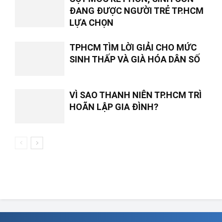
ĐANG ĐƯỢC NGƯỜI TRẺ TP.HCM
LỰA CHỌN
TPHCM TÌM LỜI GIẢI CHO MỨC
SINH THẤP VÀ GIÀ HÓA DÂN SỐ
VÌ SAO THANH NIÊN TP.HCM TRÌ
HOÃN LẬP GIA ĐÌNH?