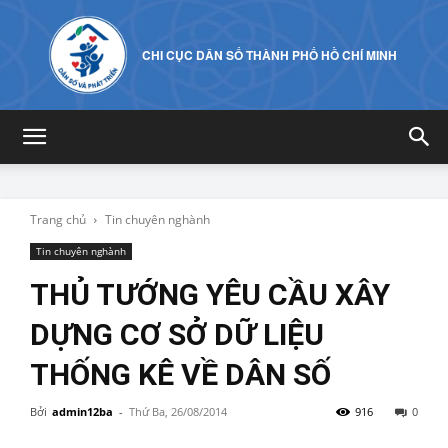
CHI CỤC DÂN SỐ THÀNH PHỐ HỒ CHÍ MINH
Trang chủ
Tin chuyên nghành
Tin chuyên nghành
THỦ TƯỚNG YÊU CẦU XÂY
DỰNG CƠ SỞ DỮ LIỆU
THỐNG KÊ VỀ DÂN SỐ
Bởi
admin12ba
-
Thứ Ba, 26/08/2014
916
0