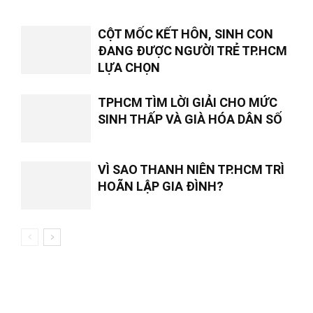
CỘT MỐC KẾT HÔN, SINH CON
ĐANG ĐƯỢC NGƯỜI TRẺ TP.HCM
LỰA CHỌN
TPHCM TÌM LỜI GIẢI CHO MỨC
SINH THẤP VÀ GIÀ HÓA DÂN SỐ
VÌ SAO THANH NIÊN TP.HCM TRÌ
HOÃN LẬP GIA ĐÌNH?