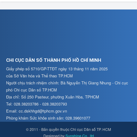
CHI CỤC DÂN SỐ THÀNH PHỐ HỒ CHÍ MINH
Giấy phép số 5710/GP-TTĐT ngày 13 tháng 11 năm 2025
của Sở Văn hóa và Thể thao TP.HCM
Người chịu trách nhiệm chính: Bà Nguyễn Thị Giang Nhung - Chi cục
phó Chi cục Dân số TP.HCM
Địa chỉ: Số 250 Pasteur, phường Xuân Hòa, TPHCM
Tel: 028.38203786 - 028.38203793
Email: cc.dskhhgd@tphcm.gov.vn
Phòng khám Sức khỏe sinh sản: 028.39601077
© 2011 - Bản quyền thuộc Chi cục Dân số TP. HCM
Designed by
Sunshine Co., ltd