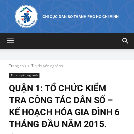
CHI CỤC DÂN SỐ THÀNH PHỐ HỒ CHÍ MINH
Trang chủ
Tin chuyên nghành
Tin chuyên nghành
QUẬN 1: TỔ CHỨC KIỂM
TRA CÔNG TÁC DÂN SỐ –
KẾ HOẠCH HÓA GIA ĐÌNH 6
THÁNG ĐẦU NĂM 2015.