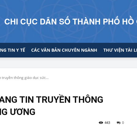
CHI CỤC DÂN SỐ THÀNH PHỐ HỒ 
NG TIN Y TẾ
CÁC VĂN BẢN CHUYÊN NGÀNH
THƯ VIỆN TÀI L
 truyền thông giáo dục sức...
RANG TIN TRUYỀN THÔNG
NG ƯƠNG
443
0