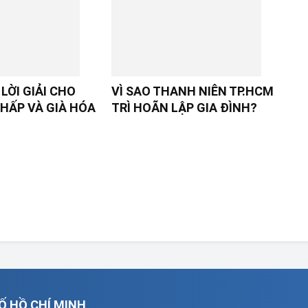
LỜI GIẢI CHO
VÌ SAO THANH NIÊN TP.HCM
HẤP VÀ GIÀ HÓA
TRÌ HOÃN LẬP GIA ĐÌNH?
Ố HỒ CHÍ MINH