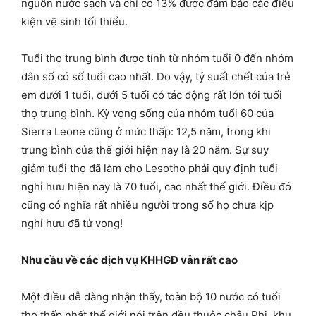
nguồn nước sạch và chỉ có 13% được đảm bảo các điều
kiện vệ sinh tối thiểu.
Tuổi thọ trung bình được tính từ nhóm tuổi 0 đến nhóm
dân số có số tuổi cao nhất. Do vậy, tỷ suất chết của trẻ
em dưới 1 tuổi, dưới 5 tuổi có tác động rất lớn tới tuổi
thọ trung bình. Kỳ vọng sống của nhóm tuổi 60 của
Sierra Leone cũng ở mức thấp: 12,5 năm, trong khi
trung bình của thế giới hiện nay là 20 năm. Sự suy
giảm tuổi thọ đã làm cho Lesotho phải quy định tuổi
nghỉ hưu hiện nay là 70 tuổi, cao nhất thế giới. Điều đó
cũng có nghĩa rất nhiều người trong số họ chưa kịp
nghỉ hưu đã tử vong!
Nhu cầu về các dịch vụ KHHGĐ vẫn rất cao
Một điều dễ dàng nhận thấy, toàn bộ 10 nước có tuổi
thọ thấp nhất thế giới nói trên đều thuộc châu Phi, khu