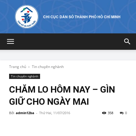
CHI CỤC DÂN SỐ THÀNH PHỐ HỒ CHÍ MINH
Trang chủ
Tin chuyên nghành
Tin chuyên nghành
CHĂM LO HÔM NAY – GÌN
GIỮ CHO NGÀY MAI
Bởi
admin12ba
-
Thứ Hai, 11/07/2016
358
0