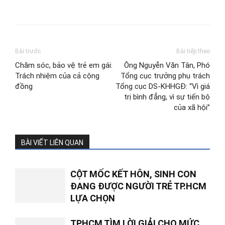
Bài trước
Bài tiếp theo
Chăm sóc, bảo vệ trẻ em gái:
Ông Nguyễn Văn Tân, Phó
Trách nhiệm của cả cộng
Tổng cục trưởng phụ trách
đồng
Tổng cục DS-KHHGĐ: “Vì giá
trị bình đẳng, vì sự tiến bộ
của xã hội”
BÀI VIẾT LIÊN QUAN
CỘT MỐC KẾT HÔN, SINH CON
ĐANG ĐƯỢC NGƯỜI TRẺ TP.HCM
LỰA CHỌN
TPHCM TÌM LỜI GIẢI CHO MỨC