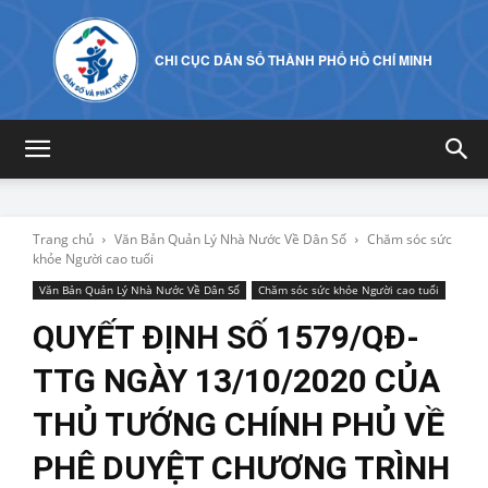
CHI CỤC DÂN SỐ THÀNH PHỐ HỒ CHÍ MINH
Trang chủ
Văn Bản Quản Lý Nhà Nước Về Dân Số
Chăm sóc sức
khỏe Người cao tuổi
Văn Bản Quản Lý Nhà Nước Về Dân Số
Chăm sóc sức khỏe Người cao tuổi
QUYẾT ĐỊNH SỐ 1579/QĐ-
TTG NGÀY 13/10/2020 CỦA
THỦ TƯỚNG CHÍNH PHỦ VỀ
PHÊ DUYỆT CHƯƠNG TRÌNH