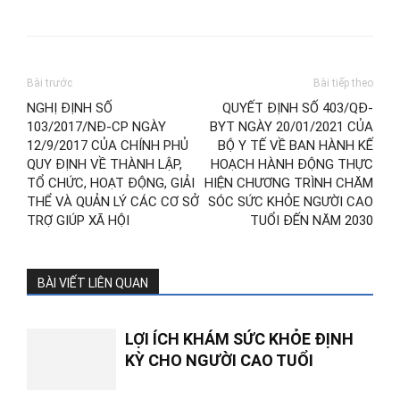
Bài trước
Bài tiếp theo
NGHỊ ĐỊNH SỐ
QUYẾT ĐỊNH SỐ 403/QĐ-
103/2017/NĐ-CP NGÀY
BYT NGÀY 20/01/2021 CỦA
12/9/2017 CỦA CHÍNH PHỦ
BỘ Y TẾ VỀ BAN HÀNH KẾ
QUY ĐỊNH VỀ THÀNH LẬP,
HOẠCH HÀNH ĐỘNG THỰC
TỔ CHỨC, HOẠT ĐỘNG, GIẢI
HIỆN CHƯƠNG TRÌNH CHĂM
THỂ VÀ QUẢN LÝ CÁC CƠ SỞ
SÓC SỨC KHỎE NGƯỜI CAO
TRỢ GIÚP XÃ HỘI
TUỔI ĐẾN NĂM 2030
BÀI VIẾT LIÊN QUAN
LỢI ÍCH KHÁM SỨC KHỎE ĐỊNH
KỲ CHO NGƯỜI CAO TUỔI