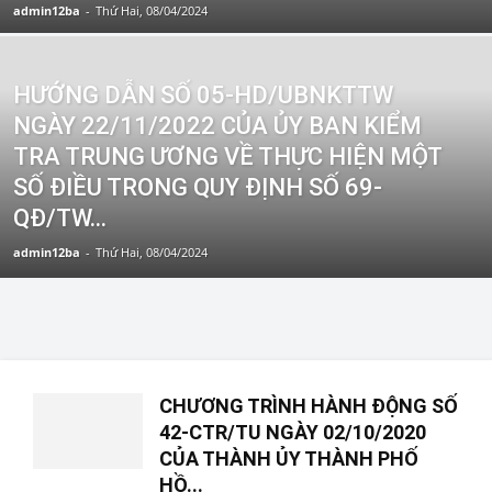
admin12ba
-
Thứ Hai, 08/04/2024
HƯỚNG DẪN SỐ 05-HD/UBNKTTW
NGÀY 22/11/2022 CỦA ỦY BAN KIỂM
TRA TRUNG ƯƠNG VỀ THỰC HIỆN MỘT
SỐ ĐIỀU TRONG QUY ĐỊNH SỐ 69-
QĐ/TW...
admin12ba
-
Thứ Hai, 08/04/2024
CHƯƠNG TRÌNH HÀNH ĐỘNG SỐ
42-CTR/TU NGÀY 02/10/2020
CỦA THÀNH ỦY THÀNH PHỐ
HỒ...