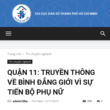
CHI CỤC DÂN SỐ THÀNH PHỐ HỒ CHÍ MINH
Trang chủ
Tin chuyên nghành
Tin chuyên nghành
QUẬN 11: TRUYỀN THÔNG
VỀ BÌNH ĐẲNG GIỚI VÌ SỰ
TIẾN BỘ PHỤ NỮ
Bởi
admin12ba
-
Thứ Năm, 12/11/2015
370
0