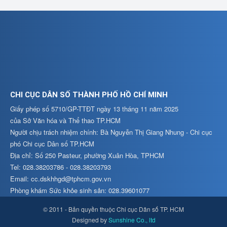
CHI CỤC DÂN SỐ THÀNH PHỐ HỒ CHÍ MINH
Giấy phép số 5710/GP-TTĐT ngày 13 tháng 11 năm 2025
của Sở Văn hóa và Thể thao TP.HCM
Người chịu trách nhiệm chính: Bà Nguyễn Thị Giang Nhung - Chi cục
phó Chi cục Dân số TP.HCM
Địa chỉ: Số 250 Pasteur, phường Xuân Hòa, TPHCM
Tel: 028.38203786 - 028.38203793
Email: cc.dskhhgd@tphcm.gov.vn
Phòng khám Sức khỏe sinh sản: 028.39601077
© 2011 - Bản quyền thuộc Chi cục Dân số TP. HCM
Designed by
Sunshine Co., ltd