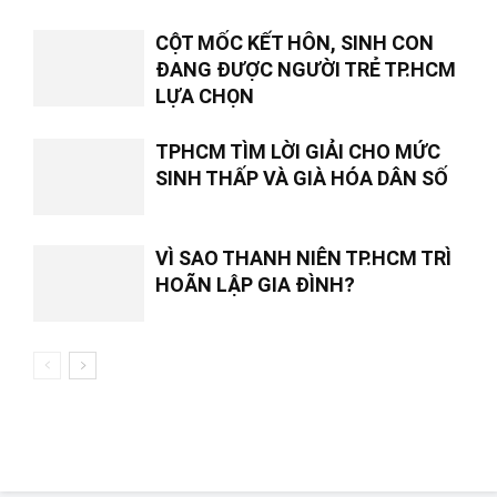
CỘT MỐC KẾT HÔN, SINH CON
ĐANG ĐƯỢC NGƯỜI TRẺ TP.HCM
LỰA CHỌN
TPHCM TÌM LỜI GIẢI CHO MỨC
SINH THẤP VÀ GIÀ HÓA DÂN SỐ
VÌ SAO THANH NIÊN TP.HCM TRÌ
HOÃN LẬP GIA ĐÌNH?